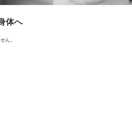
身体へ
ません。
、