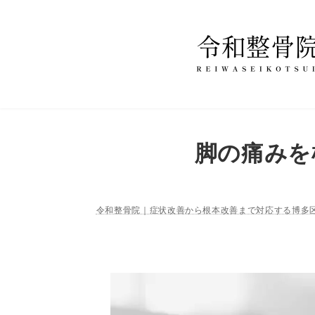
コ
ナ
ン
ビ
テ
ゲ
ン
ー
ツ
シ
へ
ョ
ス
ン
脚の痛みを
キ
に
ッ
移
プ
動
令和整骨院｜症状改善から根本改善まで対応する博多