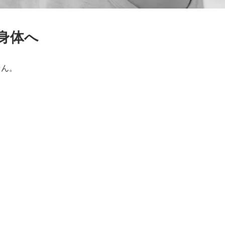
身体へ
せん。
、