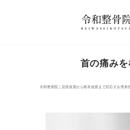
コ
ナ
ン
ビ
テ
ゲ
ン
ー
ツ
シ
へ
ョ
ス
ン
首の痛みを
キ
に
ッ
移
プ
動
令和整骨院｜症状改善から根本改善まで対応する博多