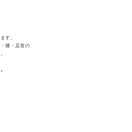
ります。
節・膝・足首の
す。
ん。