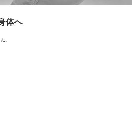
身体へ
せん。
、