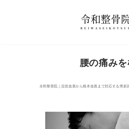
コ
ナ
ン
ビ
テ
ゲ
ン
ー
ツ
シ
へ
ョ
ス
ン
腰の痛みを
キ
に
ッ
移
プ
動
令和整骨院｜症状改善から根本改善まで対応する博多