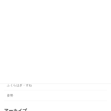
こつばん
スタッフ紹介・整骨院の特徴
あいさつ
せなか
その他
ダイエット
ひざ
ひじ
ふくらはぎ・すね
姿勢
アーカイブ