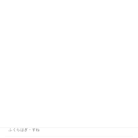
こかんせつ
こし
こつばん
スタッフ紹介・整骨院の特徴
あいさつ
せなか
その他
ダイエット
ひざ
ひじ
ふくらはぎ・すね